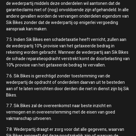
de wederpartij middels deze onderdelen wil aantonen dat de
garantieclaims niet of (nog) onvoldoende zijn afgehandeld. In alle
andere gevallen worden de vervangen onderdelen eigendom van
Sik Bikes zonder dat de wederpartij op enigerlei vergoeding
aanspraak kan maken.
7.5. Indien Sik Bikes een schadetaxatie heeft verricht, zullen aan
de wederpartij 10% provisie van het getaxeerde bedrag in
rekening worden gebracht. Wanneer de wederpartij aan Sik Bikes
de schade reparatieopdracht verstrekt komt de doorbelasting van
10% provisie van het getaxeerde bedrag te vervallen.
7.6. Sik Bikes is gerechtigd zonder toestemming van de
wederpartij de opdracht of onderdelen daarvan uit te besteden
aan of te laten verrichten door derden die niet in dienst zijn bij Sik
Bikes.
7.7. Sik Bikes zal de overeenkomst naar beste inzicht en
vermogen en in overeenstemming met de eisen van goed
vakmanschap uitvoeren.
7.8. Wederpartij draagt er zorg voor dat alle gegevens, waarvan
Sik Bikes aangeeft dat deze noodzakelijk zijn of waarvan de