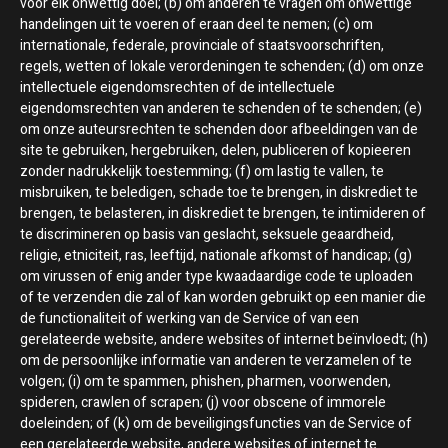
voor elk onwettig doel; (b) om anderen te vragen om onwettige
handelingen uit te voeren of eraan deel te nemen; (c) om
internationale, federale, provinciale of staatsvoorschriften,
regels, wetten of lokale verordeningen te schenden; (d) om onze
intellectuele eigendomsrechten of de intellectuele
eigendomsrechten van anderen te schenden of te schenden; (e)
om onze auteursrechten te schenden door afbeeldingen van de
site te gebruiken, hergebruiken, delen, publiceren of kopieeren
zonder nadrukkelijk toestemming; (f) om lastig te vallen, te
misbruiken, te beledigen, schade toe te brengen, in diskrediet te
brengen, te belasteren, in diskrediet te brengen, te intimideren of
te discrimineren op basis van geslacht, seksuele geaardheid,
religie, etniciteit, ras, leeftijd, nationale afkomst of handicap; (g)
om virussen of enig ander type kwaadaardige code te uploaden
of te verzenden die zal of kan worden gebruikt op een manier die
de functionaliteit of werking van de Service of van een
gerelateerde website, andere websites of internet beïnvloedt; (h)
om de persoonlijke informatie van anderen te verzamelen of te
volgen; (i) om te spammen, phishen, pharmen, voorwenden,
spideren, crawlen of scrapen; (j) voor obscene of immorele
doeleinden; of (k) om de beveiligingsfuncties van de Service of
een gerelateerde website, andere websites of internet te