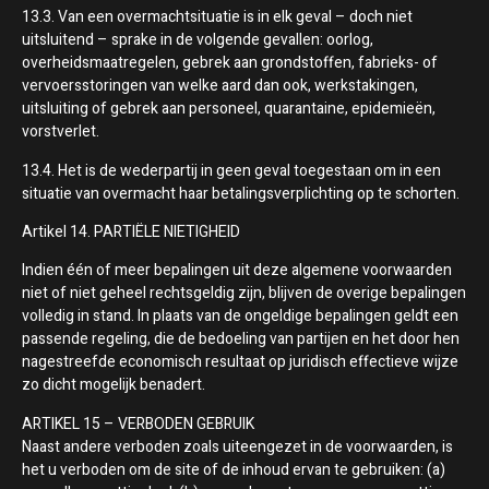
13.3. Van een overmachtsituatie is in elk geval – doch niet
uitsluitend – sprake in de volgende gevallen: oorlog,
overheidsmaatregelen, gebrek aan grondstoffen, fabrieks- of
vervoersstoringen van welke aard dan ook, werkstakingen,
uitsluiting of gebrek aan personeel, quarantaine, epidemieën,
vorstverlet.
13.4. Het is de wederpartij in geen geval toegestaan om in een
situatie van overmacht haar betalingsverplichting op te schorten.
Artikel 14. PARTIËLE NIETIGHEID
Indien één of meer bepalingen uit deze algemene voorwaarden
niet of niet geheel rechtsgeldig zijn, blijven de overige bepalingen
volledig in stand. In plaats van de ongeldige bepalingen geldt een
passende regeling, die de bedoeling van partijen en het door hen
nagestreefde economisch resultaat op juridisch effectieve wijze
zo dicht mogelijk benadert.
ARTIKEL 15 – VERBODEN GEBRUIK
Naast andere verboden zoals uiteengezet in de voorwaarden, is
het u verboden om de site of de inhoud ervan te gebruiken: (a)