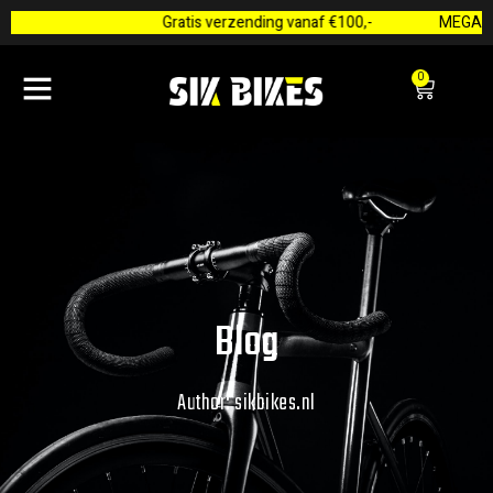
Gratis verzending vanaf €100,-
MEGA Z
0
Blog
Author:
sikbikes.nl