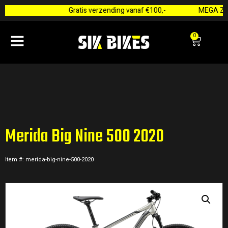
Gratis verzending vanaf €100,-
MEGA ZO
0
Merida Big Nine 500 2020
Item #: merida-big-nine-500-2020