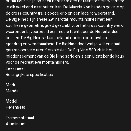
prima keus als je op zoek bent naar een betaalbare fiets waarmee
je elk weekend naar buiten kan. De Maxxis Ikon banden geve je op
de cross-country trails goede grip en een lage rolweerstand.
De Big Nines zijn snelle 29″ hardtail mountainbikes met een
sportieve geometrie, goed geschikt voor het cross-country werk,
waaronder bijvoorbeeld een mooie tocht door de Nederlandse
bossen. De Big Nine’s staan bekend om hun betrouwbare
rijgedrag en wendbaarheid. De Big Nine doet wat je wilt en staat
garant voor vele uren fietsplezier. De Big Nine 500 zit in het
middensegment van de Big Nine serie en is een uitstekende keus
voor de recreatieve montainbikers.
Lees meer
Belangrijkste specificaties
Merk
Merida
Model
Herenfiets
Framemateriaal
Aluminium